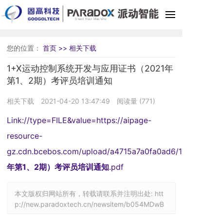
首
您的位置：
首页 >>
相关下载
关
1+X运动控制系统开发与应用证书（2021年
第1、2期）考评员培训通知
工
相关下载
2021-04-20 13:47:49
阅读量 (
771
)
教
Link://type=FILE&value=https://aipage-
人
resource-
在
gz.cdn.bcebos.com/upload/a4715a7a0fa0ad6/16232174
比
年第1、2期）考评员培训通知
.pdf
最
本文版权归网站所有，转载请联系并注明出处:
htt
p://new.paradoxtech.cn/newsitem/b054MDwB