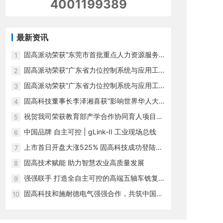
4001199389
最新资讯
固高派动荣获“东莞市首批重点人力资源服务
1
机构”
固高派动荣获“广东省力位控制系统与应用工
2
程技术研究中心”
固高派动荣获“广东省力位控制系统与应用工
3
程技术研究中心”
固高科技董事长李泽湘喜获“影响世界华人大
4
奖”
祝贺我司荣获教育部产学合作协同育人项目
5
“积极贡献企业”
中国品牌 自主可控 | gLink-II 工业现场总线
6
上市首日开盘大涨525% 固高科技成功登陆创
7
业板
固高技术赋能 助力智慧农业高质量发展
8
强强联手 打造全自主可控的高端五轴车铣复合
9
技术
固高科技和施耐德电气强强合作，共筑中国创
10
新生态圈