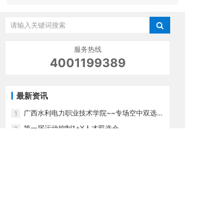
服务热线
4001199389
最新资讯
广西水利电力职业技术学院~~专场空中双选会
1
邀请函
第一届运动控制1+X人才双选会
2
电话：+86 769-38809218
邮箱：paradoxmarketing@googoltech.com
地址：广东省东莞市松山湖管委会工业东路6号
研发大楼9楼